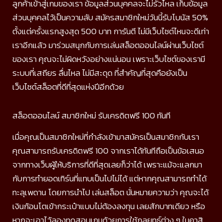
ลูกค้าเข้าสู่เกมของเรา ข้อมูลส่วนบุคคลจะไม่รั่วไหล เก็บข้อมูล
ส่วนบุคคลไว้เป็นความลับ สมัครสมาชิกใหม่วันนี้รับโบนัส 50%
ตั้งแต่ครั้งแรกสูงสุด 500 บาท การันตี ไม่มีเว็บไซต์ไหนจะดีเท่า
เราอีกแล้ว มาร่วมสนุกกับการเล่นสล็อตออนไลน์ผ่านเว็บไซต์
ของเรา คุณจะไม่ผิดหวังอย่างแน่นอน เพราะเว็บไซต์ของเรามี
ระบบที่เสถียร ลื่นไหล ไม่มีสะดุด ที่สำคัญที่สุดคือยังเป็น
เว็บไซต์สล็อตที่ดีที่สุดแห่งปีอีกด้วย
สล็อตออนไลน์ สมาชิกใหม่ รับเครดิตฟรี 100 ทันที
เมื่อคุณเป็นสมาชิกใหม่ที่กำลังเข้ามาสมัครเป็นสมาชิกกับเรา
คุณสามารถรับเครดิตฟรี 100 จากเราได้ทันทีถือเป็นข้อเสนอ
จากทางเว็บผู้ให้บริการที่ดีที่สุดเลยก็ว่าได้ เพราะแม้จะแลกมา
กับการทำยอดเทิร์นที่แทบเป็นไปไม่ได้ แต่หากคุณสามารถทำได้
ทะลุเพดาน โดยการนำไป เล่นสล็อต นั่นหมายความว่า คุณจะได้
เงินก้อนโตเข้ากระเป๋าแบบไม่ต้องลงทุน เลยสักบาทเดียว หรือ
หากจะเอาไว้ลองทดสอบเกมด้วยการใช้กลยุทธ์ต่าง ๆ ในคาสิ