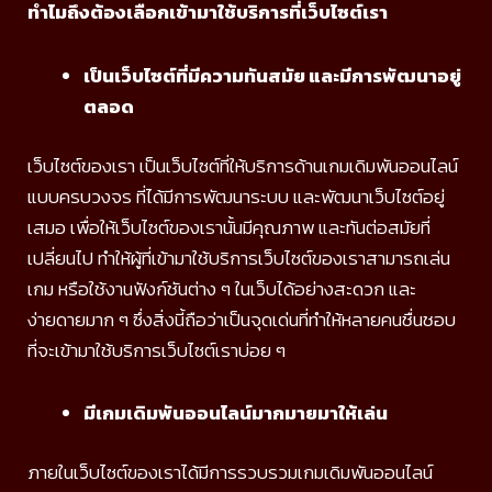
ทำไมถึงต้องเลือกเข้ามาใช้บริการที่เว็บไซต์เรา
เป็นเว็บไซต์ที่มีความทันสมัย และมีการพัฒนาอยู่
ตลอด
เว็บไซต์ของเรา เป็นเว็บไซต์ที่ให้บริการด้านเกมเดิมพันออนไลน์
แบบครบวงจร ที่ได้มีการพัฒนาระบบ และพัฒนาเว็บไซต์อยู่
เสมอ เพื่อให้เว็บไซต์ของเรานั้นมีคุณภาพ และทันต่อสมัยที่
เปลี่ยนไป ทำให้ผู้ที่เข้ามาใช้บริการเว็บไซต์ของเราสามารถเล่น
เกม หรือใช้งานฟังก์ชันต่าง ๆ ในเว็บได้อย่างสะดวก และ
ง่ายดายมาก ๆ ซึ่งสิ่งนี้ถือว่าเป็นจุดเด่นที่ทำให้หลายคนชื่นชอบ
ที่จะเข้ามาใช้บริการเว็บไซต์เราบ่อย ๆ
มีเกมเดิมพันออนไลน์มากมายมาให้เล่น
ภายในเว็บไซต์ของเราได้มีการรวบรวมเกมเดิมพันออนไลน์