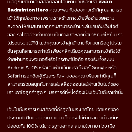
เมื่อคุณเข้ามาเล่นสล็อตออนไลน์ผ่านเว็บของเรา
สล็อต
Badminton Hero
คุณจะพบกับช่องทางเข้าที่คุณสามารถ
เข้าได้ทุกช่องทาง เพราะเราสร้างทางเข้าเพื่ออำนวยความ
สะดวก ให้กับสมาชิกทุกคนสามารถเข้ามาเล่นเกมกับเว็บไซต์
ของเราได้อย่างง่ายดาย เป็นทางเข้าหลักที่สมาชิกมักใช้กัน เรา
ได้รวบรวมไว้ที่นี่ ไม่ว่าคุณจะเข้าสู่หน้าเกมทั้งหมดหรือดูโปรโม
ชั่น คุณก็สามารถทำได้ เพียงคลิกเดียวคุณสามารถเข้าถึงได้
ง่ายผ่านคอมพิวเตอร์หรือโทรศัพท์มือถือ รองรับทั้งระบบ
Android & iOS หรือเล่นผ่านเว็บเบราว์เซอร์ Google หรือ
Safari กรอกชื่อผู้ใช้และรหัสผ่านของคุณ เพียงเท่านี้คุณก็
สามารถร่วมสนุกกับการเล่นสล็อตออนไลน์ผ่านเว็บไซต์ของ
เรา เอาใจลูกค้าสุด ๆ บริการดีที่หนึ่งต้องเป็นเว็บไซต์เราเท่านั้น
เว็บไซต์บริการเกมสล็อตที่ดีที่สุดในประเทศไทย เจ้าแรกของ
ประเทศที่เปิดมาอย่างยาวนาน เว็บตรงไม่ผ่านเอเย่นต์ เสถียร
ปลอดภัย 100% ได้มาตรฐานสากล สบายใจหาย ห่วง เมื่อ