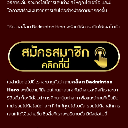
วิธีการเล่น รวมทั้งไลน์การเล่นต่าง ๆ ให้คุณได้เข้าใจ และมี
โอกาสสร้างเงินจากการเล่นได้อย่างง่ายดายมากยิ่งขึ้น
วิธีเล่นสล็อต Badminton Hero พร้อมวิธีการสปินให้เจอโบนัส
ในลำดับต่อไปนี้ เราจะมาดูกันว่า เกม
สล็อต Badminton
Hero
จะเป็นเกมที่มีส่วนไหนน่าสนใจกันบ้าง และสิ่งที่เราจะมา
รีวิวนั้น ก็จะมีตั้งแต่ การศึกษาปุ่มต่าง ๆ เพื่อแนะนำคนที่เป็นมือ
ใหม่ รวมไปถึงไลน์ต่าง ๆ ที่ทำให้คุณได้โบนัส รวมไปถึงหลักการ
เล่นให้ได้เงินง่ายขึ้น ซึ่งสิ่งที่เราจะอธิบายนั้น มีดังต่อไปนี้