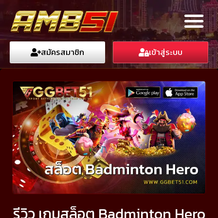
Skip
to
content
สมัครสมาชิก
เข้าสู่ระบบ
รีวิว เกมสล็อต Badminton Hero