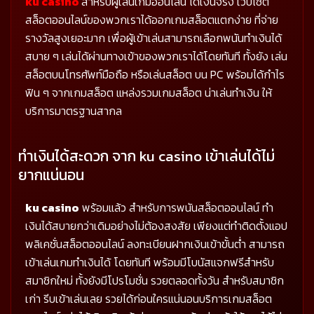
ku casino
สำหรับผู้เล่นเกมออนไลน์ ได้เงินจริง เว็บไซต์
สล็อตออนไลน์ของพวกเราได้ออกเกมสล็อตแตกง่าย ที่จ่าย
รางวัลสูงเยอะมาก เพื่อผู้เข้าเล่นสามารถเลือกพนันทำเงินได้
สบาย ๆ เล่นได้ผ่านทางเข้าของพวกเราได้โดยทันที ทั้งยัง เล่น
สล็อตบนโทรศัพท์มือถือ หรือเล่นสล็อต บน PC พร้อมได้กำไร
ฟิน ๆ จากเกมสล็อต แหล่งรวมเกมสล็อต น่าเล่นทำเงิน ให้
บริการมาตรฐานสากล
ทำเงินได้สะดวก จาก ku casino เข้าเล่นได้ไม่
ยากแน่นอน
ku casino
พร้อมแล้ว สำหรับการพนันสล็อตออนไลน์ ทำ
เงินได้สบายกว่าเดิมอย่างไม่ต้องสงสัย เพียงแต่ทำติดตั้งแอป
พลิเคชั่นสล็อตออนไลน์ ลงทะเบียนฝากเงินเข้าขั้นต่ำ สามารถ
เข้าเล่นเกมทำเงินได้ โดยทันที พร้อมมีโบนัสแจกฟรีสำหรับ
สมาชิกใหม่ ทั้งยังมีโปรโมชั่น รวยตลอดทั้งวัน สำหรับสมาชิก
เก่า รีบเข้าเล่นเลย รวยได้ก่อนใครแน่นอนบริการเกมสล็อต