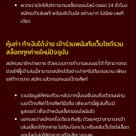
พวกเราเปิดให้บริการเกมสล็อตออนไลน์ ตลอด 24 ชั่วโมง
สมัครเข้าเล่นฟรี พร้อมรับโบนัส อย่างมาก ไม่น้อย เลยที
เดียว
คุ้มค่า ทำเงินได้ง่าย เข้าร่วมพนันกับเว็บไซต์รวม
สล็อตทุกค่ายใหม่ปัจจุบัน
สมัครสมาชิกง่ายดาย ด้วยระบบการทำงานแบบออโต้ ที่สามารถจะ
ช่วยให้ผู็เข้าเล่นนั้สามารถสมัครได้อย่างง่ายๆไม่ต้องรอนาน เพียง
แค่ทำการกด สมัคร แล้วกรอกเบอร์โทรศัพท์
รวมข้อมูลให้ครบถ้วน หลังจากนั้นรอยืนจนถึงตัวตนเผ่าน
เบอร์โทรศัพท์โทรศัพท์มือถือ เพียงเท่านี้ผู้เล่นก็จะมี
ยูสเซอร์ เพื่อเข้าพนันสล็อตออนไลน์แล้ว
บอกเลยว่าสมัครครั้งเดียวเกินคุ้ม ด้วยเหตุว่าสามารถเข้า
เล่นสล็อตได้ทุกค่าย ไม่ต้องโยกเงิน หรือสลับเว็บไซต์สล็อต
ออนไลน์เล่นให้ยุ่งยาก หรือเสียเวลาเลย