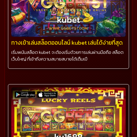
ทางเข้าเล่นสล็อตออนไลน์ kubet เล่นได้ง่ายที่สุด
เริ่มพนันสล็อต kubet จะต้องเริ่มด้วยการเล่นผ่านมือถือ สล็อต
เว็บใหญ่ ที่เข้าถึงความสบายสบายได้เต็มเปี