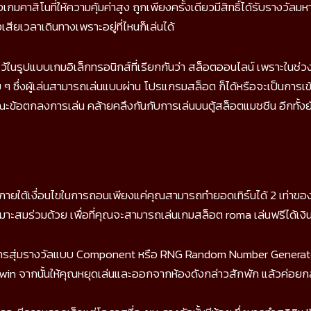
คาสิโนที่ให้ความคุ้มค่าสูง ถูกเพียงครั้งเดียวมีสิทธิ์ได้รับรางวัลมหาศ
เสียเวลาเดินทางเพราะอยู่ที่ไหนก็เล่นได้
รูปแบบเกมอิเล็กทรอนิกส์ที่เรียกกันว่า สล็อตออนไลน์ เพราะในช่วงหลัง
 ๆ ซึ่งผู้เล่นสามารถเล่นแบบผ่าน โปรแกรมสล็อต ก็ได้หรือจะเป็นการเข
ักษณะข้อตกลงการเล่น คล้ายคลึงกันกับการเล่นบนตู้สล็อตแมชชีน อีกทั้
่ภายใต้เงื่อนไขในการถอนเพียงแค่คุณสามารถทำยอดเทิร์นได้ 2 เท่าของเค
หมาะสมร่วมด้วย เพื่อที่คุณจะสามารถเล่นเกมสล็อต roma เล่นฟรีได้เงินจ
บการสุ่มรางวัลแบบ Component หรือ RNG Random Number Generator ว
g win จากนั้นให้คุณหยุดเล่นและออกจากห้องดังกล่าวสักพัก แล้วค่อยกล