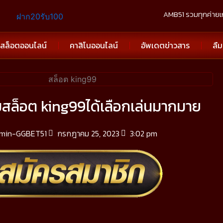
AMB51 รวมทุกค่ายเกมดัง 
สล็อตออนไลน์
คาสิโนออนไลน์
อัพเดตข่าวสาร
ลืม
ล็อต king99ได้เลือกเล่นมากมาย
min-GGBET51
กรกฎาคม 25, 2023
3:02 pm