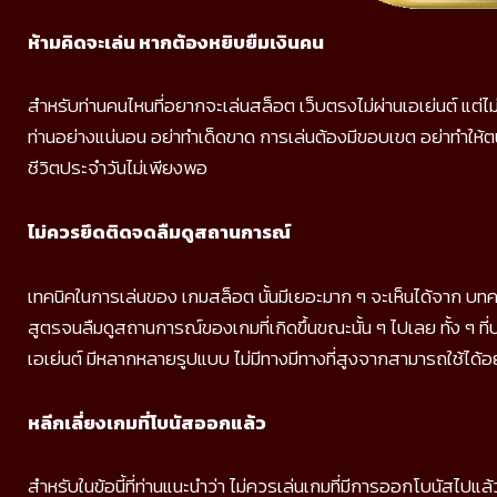
ห้ามคิดจะเล่น หากต้องหยิบยืมเงินคน
สำหรับท่านคนไหนที่อยากจะเล่นสล็อต เว็บตรงไม่ผ่านเอเย่นต์ แต่ไม่
ท่านอย่างแน่นอน อย่าทำเด็ดขาด การเล่นต้องมีขอบเขต อย่าทำให้ตน
ชีวิตประจำวันไม่เพียงพอ
ไม่ควรยึดติดจดลืมดูสถานการณ์
เทคนิคในการเล่นของ เกมสล็อต นั้นมีเยอะมาก ๆ จะเห็นได้จาก บทความ
สูตรจนลืมดูสถานการณ์ของเกมที่เกิดขึ้นขณะนั้น ๆ ไปเลย ทั้ง ๆ ที่
เอเย่นต์ มีหลากหลายรูปแบบ ไม่มีทางมีทางที่สูงจากสามารถใช้ได้
หลีกเลี่ยงเกมที่โบนัสออกแล้ว
สำหรับในข้อนี้ที่ท่านแนะนำว่า ไม่ควรเล่นเกมที่มีการออกโบนัสไปแล้ว