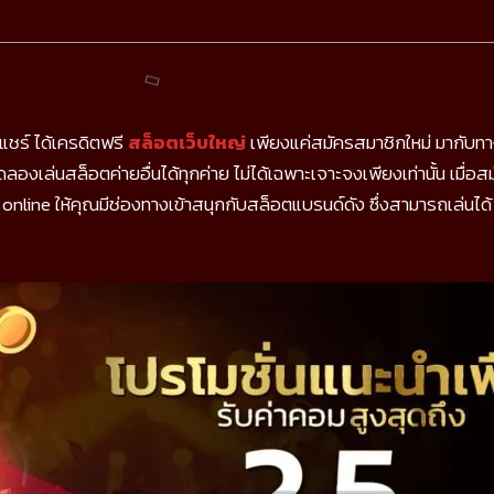
แชร์ ได้เครดิตฟรี
สล็อตเว็บใหญ่
เพียงแค่สมัครสมาชิกใหม่ มากับท
องเล่นสล็อตค่ายอื่นได้ทุกค่าย ไม่ได้เฉพาะเจาะจงเพียงเท่านั้น เมื่อสม
 online ให้คุณมีช่องทางเข้าสนุกกับสล็อตแบรนด์ดัง ซึ่งสามารถเล่นไ