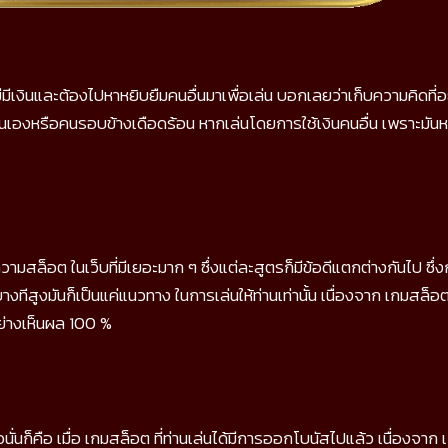
มีเงินและต้องไปหาหยิบยืมคนอื่นมาเพื่อเล่น บอกเลยว่าเก็บความคิดที่อย
เองหรือคนรอบข้างเดือดร้อน หากเล่นโดยการใช้เงินคนอื่น เพราะมันหมา
สล็อต ในเว็บที่มีเยอะมาก ๆ ซึ่งแต่ละสูตรก็มีข้อดีแตกต่างกันไป ซึ่งก
บางทีสูงมันก็เป็นแค่แนวทาง ในการเล่นให้ท่านเท่านั้น เนื่องจาก เกมสล
อย่างเห็นผล 100 %
นั่นก็คือ เมื่อ เกมสล็อต ที่ท่านเล่นได้มีการออกโบนัสไปแล้ว เนื่องจาก 