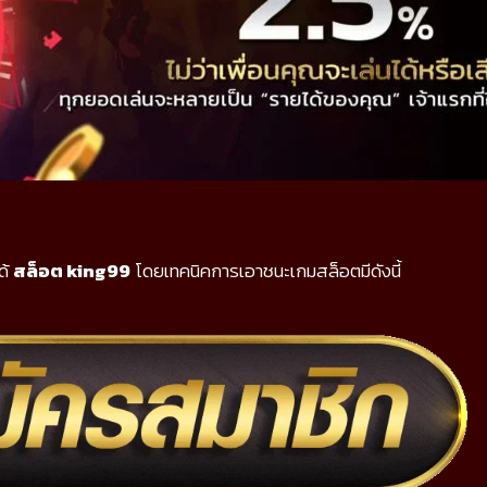
ด้
สล็อต king99
โดยเทคนิคการเอาชนะเกมสล็อตมีดังนี้