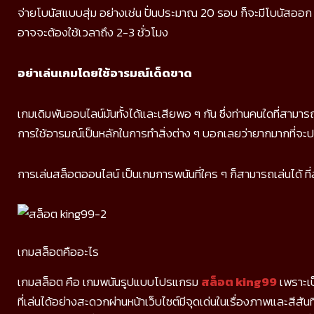
จ่ายโบนัสแบบสุ่ม อย่างเช่น ปั่นประมาณ 20 รอบ ก็จะมีโบนัสออก เป
อาจจะต้องใช้เวลาถึง 2-3 ชั่วโมง
อย่าเล่นเกมโดยใช้อารมณ์เด็ดขาด
เกมเดิมพันออนไลน์มันทั้งได้และเสียพอ ๆ กัน ซึ่งท่านคนใดที่สาม
การใช้อารมณ์เป็นหลักในการทำสิ่งต่าง ๆ บอกเลยว่ายากมากที่จะ
การเล่นสล็อตออนไลน์ เป็นเกมการพนันที่ใคร ๆ ก็สามารถเล่นได้ 
เกมสล็อตคืออะไร
เกมสล็อต คือ เกมพนันรูปแบบโปรแกรม
สล็อต king99
เพราะเป
ที่เล่นได้อย่างสะดวกผ่านหน้าเว็บไซต์มีจุดเด่นในเรื่องภาพและส