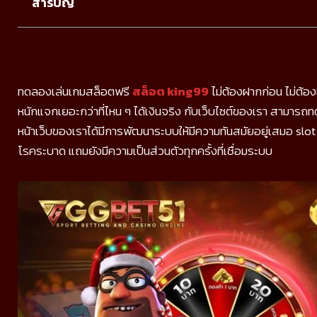
สารบัญ
ทดลองเล่นเกมสล็อตฟรี
สล็อต king99
ไม่ต้องฝากก่อน ไม่ต้อง
หนักแจกเยอะกว่าที่ไหน ๆ ได้เงินจริง กับเว็บไซต์ของเรา สามารถทดล
หน้าเว็บของเราได้มีการพัฒนาระบบให้มีความทันสมัยอยู่เสมอ slot
โรคระบาด แถมยังมีความเป็นส่วนตัวทุกครั้งที่เชื่อมระบบ