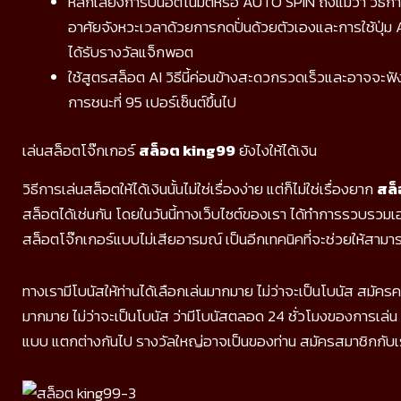
หลีกเลี่ยงการปั่นอัตโนมัติหรือ AUTO SPIN ถึงแม้ว่า วิธีก
อาศัยจังหวะเวลาด้วยการกดปั่นด้วยตัวเองและการใช้ปุ่ม 
ได้รับรางวัลแจ็กพอต
ใช้สูตรสล็อต AI วิธีนี้ค่อนข้างสะดวกรวดเร็วและอาจจะฟ
การชนะที่ 95 เปอร์เซ็นต์ขึ้นไป
เล่นสล็อตโจ๊กเกอร์
สล็อต king99
ยังไงให้ได้เงิน
วิธีการเล่นสล็อตให้ได้เงินนั้นไม่ใช่เรื่องง่าย แต่ก็ไม่ใช่เรื่องยาก
สล็
สล็อตได้เช่นกัน โดยในวันนี้ทางเว็บไซต์ของเรา ได้ทำการรวบรวมเ
สล็อตโจ๊กเกอร์แบบไม่เสียอารมณ์ เป็นอีกเทคนิคที่จะช่วยให้สามา
ทางเรามีโบนัสให้ท่านได้เลือกเล่นมากมาย ไม่ว่าจะเป็นโบนัส สมัคร
มากมาย ไม่ว่าจะเป็นโบนัส ว่ามีโบนัสตลอด 24 ชั่วโมงของการเล
แบบ แตกต่างกันไป รางวัลใหญ่อาจเป็นของท่าน สมัครสมาชิกกับเรา