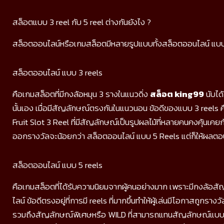
สล็อตแบบ 3 reel กับ 5 reel ต่างกันยังไง ?
สล็อตออนไลน์หรือเกมสล็อตมีหลายรูปแบบทั้งสล็อตออนไลน์ แบบ 
สล็อตออนไลน์ แบบ 3 reels
คือเกมสล็อตที่มีกงล้อหมุน 3 รางในแนวดิ่ง
สล็อต king99
นับได
นั้นเอง เมื่อมีสัญลักษณ์ตรงกันในแนวนอน ข้อดีของแบบ 3 reels คือเ
Fruit Slot 3 Reel ที่มีสัญลักษณ์เป็นรูปผลไม้ที่หลายคนคงคุ้นเคยก
ออกรางวัลจะน้อยกว่า สล็อตออนไลน์ แบบ 5 Reels แต่ก็ให้ผลตอ
สล็อตออนไลน์ แบบ 5 reels
คือเกมสล็อตที่ได้รับความนิยมจากผู้คนอย่างมาก เพราะมีกงล้อสั
ไลน์ ข้อดีตรงอยู่ที่การมี reels ที่มากขึ้นทำให้ผู้เล่นมีโอกาสถูกร
รวมถึงสัญลักษณ์พิเศษหรือ WILD ที่สามารถแทนสัญลักษณ์แบบไหนก็ไ