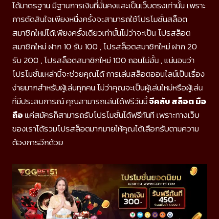
ได้มาตรฐาน มีฐานการเงินที่มั่นคงและเป็นเว็บตรงเท่านั้น เพราะ
การตัดสินใจเพียงหนึ่งครั้งจะสามารถใช้โปรโมชั่นสล็อต
สมาชิกใหม่ได้เพียงครั้งเดียวเท่านั้นไม่ว่าจะเป็น โปรสล็อต
สมาชิกใหม่ ฝาก 10 รับ 100 , โปรสล็อตสมาชิกใหม่ ฝาก 20
รับ 200 , โปรสล็อตสมาชิกใหม่ 100 ถอนไม่อั้น , แน่นอนว่า
โปรโมชั่นเหล่านี้จะช่วยคุณได้ การเล่นสล็อตออนไลน์เป็นเรื่อง
ง่ายมากสำหรับผู้เล่นทุกคน ไม่ว่าคุณจะเป็นผู้เล่นใหม่หรือผู้เล่น
ที่มีประสบการณ์ คุณสามารถเล่นได้ฟรีวันนี้
จีคลับ สล็อต มือ
ถือ
แค่สมัครก็สามารถรับโปรโมชั่นได้ฟรีทันที เพราะทางเว็บ
ของเราได้รวมโปรสล็อตมากมายให้คุณได้เลือกรับตามความ
ต้องการอีกด้วย