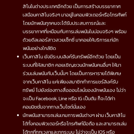
สิโนในต่างประเทศอีกด้วย เป็นการสร้างบรรยากาศ
เสมือนคาสิโนจริงๆ มาอยู่ในคอมพิวเตอร์หรือโทรศัพท์
โดยนักพนันทุกคนจะได้รับประสบการณ์และ
บรรยากาศที่เหมือนกับการเล่นพนันในบ่อนจริงๆ พร้อม
ด้วยดีลเลอร์สาวสวยเซ็กซี่ มาคอยให้บริการแก่นัก
พนันอย่างใกล้ชิด
เว็บคาสิโน ยังมีระบบลิงค์รับทรัพย์อีกด้วย โดยเป็น
ระบบที่ให้สมาชิก คอยเชิญชวนนักพนันคนอื่นๆ ให้มา
ร่วมเล่นพนันกับเว็บนั้นๆ โดยเป็นการหารายได้พิเศษ
จากเว็บคาสิโน แค่เพียงสมาชิกทำการแชร์ลิงค์รับ
ทรัพย์ ไปยังช่องทางสื่อออนไลน์ของนักพนันเอง ไม่ว่า
จะเป็น Facebook, Line หรือ IG เป็นต้น ก็จะได้ค่า
คอมมิชชั่นจากทางเว็บไซต์นั่นเอง
นักพนันสามารถเล่นเกมการพนันต่างๆ ผ่าน เว็บคาสิโน
ได้ทั้งคอมพิวเตอร์หรือโทรศัพท์มือถือ และสามารถเล่น
ได้ทุกที่ทุกเวลาและทุกระบบ ไม่ว่าจะเป็น IOS หรือ