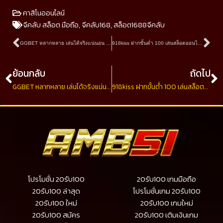
คาสิโนออนไลน์
จีคลับ สล็อต มือถือ
,
จีคลับ168
,
สล็อต1688จีคลับ
Prev
Ne
GGBET หลากหลาย เล่นได้จริงแน่นอน คุ้มค่าที่สุด
918kiss ฝากขั้นต่ำ 100 เล่นสล็อตออนไลน์ได้ทุกเกมที่นักพนันต้องการ
Prev
N
ย้อนกลับ
ถัดไป
GGBET หลากหลาย เล่นได้จริงแน่นอน คุ้มค่าที่สุด
918kiss ฝากขั้นต่ำ 100 เล่นสล็อตออนไลน์ได้ทุกเกมที่นักพนันต้องการ
โปรโมชั่น 20รับ100
20รับ100 เกมมือถือ
20รับ100 ล่าสุด
โปรโมชั่นเกม 20รับ100
20รับ100 ใหม่
20รับ100 เกมใหม่
20รับ100 สมัคร
20รับ100 เติมเงินเกม