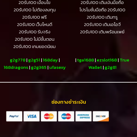
20รับ100 เงื่อนไข
20รับ100 เติมเงินมือถือ
20รับ100 ไม่ต้องลงทุน
โปรโมชั่นมือถือ 20รับ100
20รับ100 ฟรี
20รับ100 เติมทรู
20รับ100 เว็บไหนดี
20รับ100 เติมเอไอจี
20รับ100 รับจริง
20รับ100 เติมพร้อมเพย์
20รับ100 ไม่มีขั้นตอน
20รับ100 เกมยอดนิยม
g2g778
|
g2g51
|
168day
|
|
tga1688
|
ezslot168
|
True
168dragons
|
g2g365
|
ufasexy
Wallet
|
g2g8
1
ช่องทางชำระเงิน