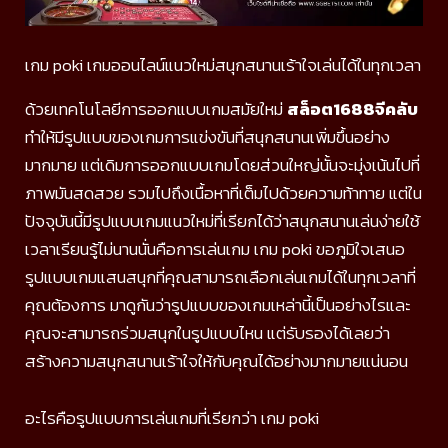
เกม poki เกมออนไลน์แนวใหม่สนุกสนานเร้าใจเล่นได้ในทุกเวลา
ด้วยเทคโนโลยีการออกแบบเกมสมัยใหม่
สล็อต1688จีคลับ
ทำให้มีรูปแบบของเกมการแข่งขันที่สนุกสนานเพิ่มขึ้นอย่าง
มากมาย แต่เดิมการออกแบบเกมโดยส่วนใหญ่นั้นจะมุ่งเน้นไปที่
ภาพมันสดสวย รวมไปถึงเนื้อหาที่เต็มไปด้วยความท้าทาย แต่ใน
ปัจจุบันนี้มีรูปแบบเกมแนวใหม่ที่เรียกได้ว่าสนุกสนานเล่นง่ายใช้
เวลาเรียนรู้ไม่นานนั่นคือการเล่นเกม เกม poki ขอภูมิใจเสนอ
รูปแบบเกมแสนสนุกที่คุณสามารถเลือกเล่นเกมได้ในทุกเวลาที่
คุณต้องการ มาดูกันว่ารูปแบบของเกมเหล่านี้เป็นอย่างไรและ
คุณจะสามารถร่วมสนุกในรูปแบบไหน แต่รับรองได้เลยว่า
สร้างความสนุกสนานเร้าใจให้กับคุณได้อย่างมากมายแน่นอน
อะไรคือรูปแบบการเล่นเกมที่เรียกว่า เกม poki