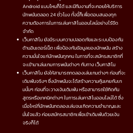
Android แบบไหนก็ได้ และมีทีมงานที่จะคอยให้บริการ
นักพนันตลอด 24 ชั่วโมง ทั้งนี้ก็เพื่อตอบสนองทุก
ความต้องการในการเล่นคาสิโนออนไลน์อย่างไร้ขีด
จำกัด
เว็บคาสิโน ยังมีระบบความปลอดภัยและระบบป้องกัน
ด้านอินเตอร์เน็ต เพื่อป้องกันข้อมูลของนักพนัน สร้าง
ความมั่นใจแก่นักพนันทุกคน ในการที่จะสมัครสมาชิกที่
จะเข้ามาเล่นเกมการพนันต่างๆ กับทาง เว็บคาสิโน
เว็บคาสิโน ยังให้สามารถทดลองเล่นเกมต่างๆ ก่อนที่จะ
เดิมพันจริงๆ ซึ่งนักพนันจะได้สร้างความคุ้นเคยกับเก
มนั้นๆ ก่อนที่จะวางเงินเดิมพัน หรือสามารถใช้คิดค้น
สูตรหรือเทคนิคต่างๆ ในการเล่นคาสิโนออนไลน์ได้ ซึ่ง
เมื่อไหร่ที่นักพนันทดลองเล่นจนเกิดความชำนาญและ
มั่นใจแล้ว ค่อยสมัครสมาชิกเพื่อเข้าเดิมพันด้วยเงิน
จริงก็ได้