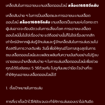
เคล็ดลับในการเอาชนะเกมสล็อตออนไลน์
สล็อต1688จีคลับ
เคล็ดลับง่าย ๆ ในการปั่นสล็อตและการเอาชนะเกมสล็อต
ออนไลน์
สล็อต1688จีคลับ
เกมสล็อตเป็นเกมแห่งโชคชะตา
ผู้เล่นอาจจะต้องมีดวงในการเสี่ยงโชค การเอาชนะสล็อต
ออนไลน์นั้นไม่ใช่เรื่องง่าย แต่ถึงอย่างนั้นก็ไม่ใช่เรื่องยากสัก
เท่าไหร่นักหากผู้เล่นรู้จักเล่นและรู้จักเคล็ดลับในการเล่นรวมไป
ถึงสติในการวางเดิมพัน วันนี้เพื่อให้คุณมีโอกาสสูงสุดในการ
ชนะสล็อตออนไลน์และเพลิดเพลินกับความบันเทิงอย่างไม่รู้จบ
เราขอแนะนำเคล็ดลับง่าย ๆ ในการเล่นสล็อตออนไลน์เพื่อช่วย
คุณได้รับชัยชนะ 5 วิธีด้วยกัน ไปดูกันเลยว่ามีอะไรบ้างที่จะ
ทำให้คุณเอาชนะสล็อตออนไลน์ได้
1. ตั้งเป้าหมายในการเล่น
การที่เราตั้งเป้าไว้ให้ชัดเจนจะทำให้การเล่นของเราไม่เกินขีด