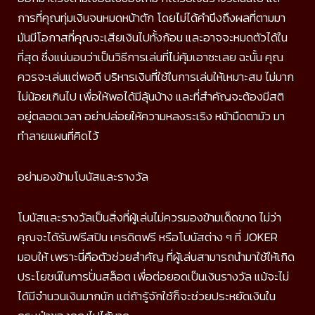
การที่คุณทุ่มเงินจนหมดหน้าตัก โดยไม่ได้คำนึงถึงผลที่ตามมา
มันมีโอกาสที่คุณจะเสียเงินไปทั้งก้อน และอาจจะหมดตัวได้ใน
ที่สุด ซึ่งแน่นอนว่าเป็นวิธีการเล่นที่ไม่คุ้มเอาซะเลย ฉะนั้น คุณ
ควรจะเล่นแต่พอดี บริหารเงินที่ใช้ในการเล่นให้เหมาะสม ไม่มาก
ไม่น้อยเกินไป เพื่อให้พอได้มีลุ้นบ้าง และที่สำคัญจะต้องมีสติ
อยู่ตลอดเวลา อย่าปล่อยให้ความหลงระเริง หน้ามืดตามัว มา
ทำลายแผนที่คิดไว้
อย่ามองข้ามโบนัสและรางวัล
โบนัสและรางวัลเป็นสิ่งที่ผู้เล่นไม่ควรมองข้ามเด็ดขาด ไม่ว่า
คุณจะได้รับฟรีสปิน เครดิตฟรี หรือโบนัสต่าง ๆ ที่ JOKER
มอบให้ เพราะนี่คือตัวช่วยสำคัญ ที่ผู้เล่นสามารถนำมาใช้ให้เกิด
ประโยชน์ในการปั่นสล็อต เพื่อต่อยอดเป็นเงินรางวัล แม้จะไม่
ได้มีจำนวนเงินมากนัก แต่ถ้ารู้จักใช้ก็จะช่วยประหยัดเงินใน