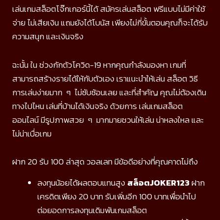
เล่นเกมสล็อตโจ๊กเกอร์นี้ได้ สมัครเล่นสล็อต ฟรีแบบไม่มีค่าใช้
จ่าย ไม่เสียเงิน แถมยังได้โบนัส เพียงไม่กี่ขั้นตอนคุณก็จะได้รับ
ความสนุก และเงินจริง
ฉะนั้น ใน ช่วงกักตัวโควิด-19 หากคุณกำลังมองหา เกมที่
สามารถสร้างรายได้ให้กับตัวเอง เราแนะนำให้เล่น สล็อต วิธี
การเล่นง่ายมาก ๆ ไม่ซับซ้อนเลย และที่สำคัญ คุณไม่ต้องเดิน
ทางไปไหน เล่นที่บ้านได้เงินจริง ด้วยการ เล่นเกมสล็อต
ออนไลน์ มีรูปภาพสวย ๆ มากมายชวนให้เล่น น่าหลงใหล และ
ไม่น่าเบื่อเกม
ฝาก 20 รับ 100 ล่าสุด วอลเลท มีข้อดีอย่างที่คุณคาดไม่ถึง
ลงทุนน้อยได้ผลตอบแทนสูง
สล็อตJOKER123
ฝาก
เครดิตเพียง 20 บาท รับเพิ่มอีก 100 บาทเพื่อนำไป
ต่อยอดการลงทุนเดิมพันเกมสล็อต