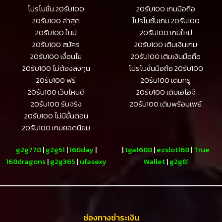
โปรโมชั่น 20รับ100
20รับ100 เกมมือถือ
20รับ100 ล่าสุด
โปรโมชั่นเกม 20รับ100
20รับ100 ใหม่
20รับ100 เกมใหม่
20รับ100 สมัคร
20รับ100 เติมเงินเกม
20รับ100 เงื่อนไข
20รับ100 เติมเงินมือถือ
20รับ100 ไม่ต้องลงทุน
โปรโมชั่นมือถือ 20รับ100
20รับ100 ฟรี
20รับ100 เติมทรู
20รับ100 เว็บไหนดี
20รับ100 เติมเอไอจี
20รับ100 รับจริง
20รับ100 เติมพร้อมเพย์
20รับ100 ไม่มีขั้นตอน
20รับ100 เกมยอดนิยม
g2g778
|
g2g51
|
168day
|
|
tga1688
|
ezslot168
|
True
168dragons
|
g2g365
|
ufasexy
Wallet
|
g2g8
1
ช่องทางชำระเงิน