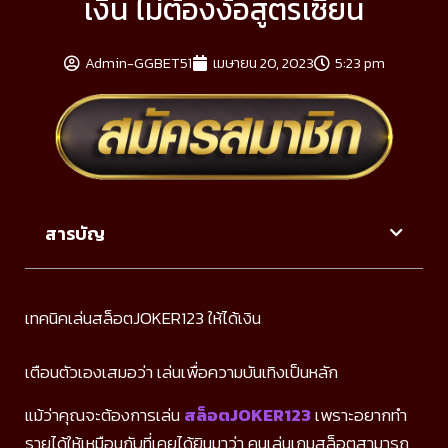
เงิน ไม่ต้องง้อสูตรเซียน
Admin-GGBET51
เมษายน 20, 2023
5:23 pm
สารบัญ
เทคนิคเล่นสล็อตJOKER123 ให้ได้เงิน
เตือนตัวเองเสมอว่า เล่นเพื่อความบันเทิงเป็นหลัก
แม้ว่าคุณจะต้องการเล่น
สล็อตJOKER123
เพราะอยากทำ
รายได้ให้เหมือนกับที่เคยได้ยินมาว่า คนเล่นเกมสล็อตสามารถ