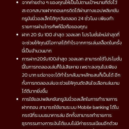
จากค่ายต่าง ๆ ของคุณให้เป็นไปตามเป้าหมายที่ตั้งไว้
สะดวกสบายฝากถอนเครดิตได้ผ่านทางแอปพลิเคชัน
ทรูมันนี่วอลเล็ทได้ทุกวันตลอด 24 ชั่วโมง เพียงทำ
รายการผ่านโทรศัพท์มือถือของคุณ
ฝาก 20 รับ 100 ล่าสุด วอลเลท โปรโมชั่นใหม่ล่าสุดที่
จะช่วยให้คุณมีโอกาสได้กำไรจากการเล่นสล็อตในครั้ง
นี้เป็นจำนวนมาก
การฝาก20รับ100ล่าสุด วอลเลท สามารถใช้โปรโมชั่น
นี้ในการทดลองเล่นก็ไม่เสียหาย เพราะลงทุนไปเพียง
20 บาท แต่อาจจะได้กำไรกลับมาหลักแสนก็เป็นได้ อีก
ทั้งการทดลองเล่นจะช่วยให้คุณตัดสินใจเลือกเล่นเกม
ได้ดีมากยิ่งขึ้น
การใช้แอปพลิเคชันทรูมันนี่วอลเล็ทในการทำรายการ
ฝากถอน สามารถใช้แทนระบบ Mobile banking ได้ใน
กรณีที่ระบบธนาคารล่ม อีกทั้งสามารถทำรายการ
ธุรกรรมทางการเงินได้แบบไม่มีค่าธรรมเนียมอีกด้วย