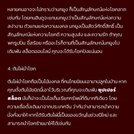
หลายคนอาจจะไม่ทราบว่านกยูง ก็เป็นสัญลักษณ์แห่งโชคลาภ
เช่นกัน โดยคนฮินดูจะแทนนกยูงว่าเป็นสัญลักษณ์แห่งความ
สง่างาม ตัวแทนแห่งความมงคล นกยูงเป็นสัตว์ศักดิ์สิทธิ์ เป็น
สัญลักษณ์แห่งความโชคดี ความสูงส่ง และความรัก ถ้าคุณ
พกรูปปั่น จี้สร้อย หรืออะไรก็ตามที่เป็นสัญลักษณ์นกยูงไป
เดิมพัน สล็อตออนไลน์ คุณจะได้รับโชคปังแน่นอน
4. ต้นไผ่นำโชค
ต้นไผ่นำโชคถือเป็นไม้มงคล ที่คนไทยนิยมเอามาปลูกในบ้าน หาก
คุณตั้งต้นไม้ชนิดนี้เอาไว้บริเวณที่คุณจะเดิมพัน
ซุปเปอร์
สล็อต
มันก็น่าจะเป็นไอเท็มเรียกทรัพย์ที่ดีมากทีเดียว โดย
ความเชื่อดั้งเดิมมาจากประเทศจีน ว่ากันว่าสามารถนำความ
มั่งคั่งมาให้ หากได้รับต้นไผ่นี้เป็นของขวัญในช่วงปีใหม่ และ
สามารถนำโชคร้ายมาให้ได้เช่นกัน