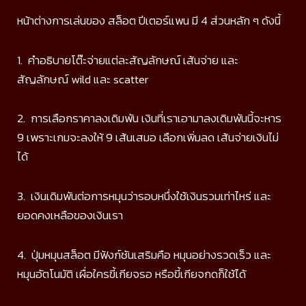
หน้าต่างการเล่นของ สล็อต ปีเตอร์แพน มี 4 ส่วนหลัก ๆ ดังนี้
1. คำอธิบายโต๊ะจ่ายแต่ละสัญลักษณ์ เส้นจ่าย และ
สัญลักษณ์ wild และ scatter
2. การเลือกราคาลงเดิมพัน เงินที่เราเอามาลงเดิมพันนี้จะหาร
9 เพราะเกมจะลงให้ 9 เส้นเสมอ เลือกเพิ่มลด เส้นจ่ายเงินไม่
ได้
3. เงินเดิมพันต่อการหมุนว่ารอบหนึ่งใช้เงินรวมเท่าไหร่ และ
ยอดคงเหลือของเงินเรา
4. ปุ่มหมุนสล็อต มีฟังก์ชันเสริมคือ หมุนอย่างรวดเร็ว และ
หมุนอัตโนมัติ เผื่อใครขี้เกียจรอ หรือขี้เกียจกดก็ใช้ได้