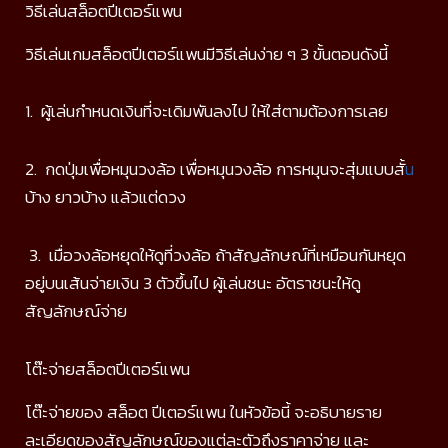
วิธีเล่นสล็อตปีเตอร์แพน
วิธีเล่นเกมสล็อตปีเตอร์แพนมีวิธีเล่นง่าย ๆ 3 ขั้นตอนดังนี้
1. ผู้เล่นกำหนดเงินที่จะเดิมพันลงไป ให้ใส่ตามต้องการเลย
2. กดปุ่มเพื่อหมุนวงล้อ เพื่อหมุนวงล้อ การหมุนจะสุ่มแบบสั้
น
บ้าง ยาวบ้าง แล้วแต่ดวง
3. เมื่อวงล้อหยุดให้ดูที่วงล้อ ถ้าสัญลักษณ์ที่เหมือนกันหยุด
อยู่บนเส้นจ่ายเงิน 3 ตัวขึ้นไป ผู้เล่นชนะ อัตราชนะให้ดู
สัญลักษณ์จ่าย
โต๊ะจ่ายสล็อตปีเตอร์แพน
โต๊ะจ่ายของ สล็อต ปีเตอร์แพน ในหัวข้อนี้ จะอธิบายราย
ละเอียดของสัญลักษณ์ของแต่ละตัวถึงราคาจ่าย และ