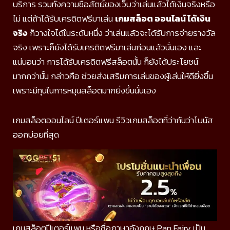
บริการ รวมทั้งความซื่อสัตย์ของเว็บว่าเล่นแล้วได้เงินจริงหรือ
ไม่ แต่ถ้าได้รับเครดิตฟรีมาเล่น
เกมสล็อต ออนไลน์ ได้เงิน
จริง
ก็วางใจได้ในระดับหนึ่ง ว่าเล่นแล้วจะได้รับการจ่ายรางวัล
จริง เพราะก็ยังได้รับเครดิตฟรีมาเล่นก่อนแล้วนั่นเอง และ
แน่นอนว่า การได้รับเครดิตฟรีสล็อตนั้น ก็ยังได้ประโยชน์
มากกว่านั้น กล่าวคือ ช่วยส่งเสริมการเล่นของผู้เล่นให้ดียิ่งขึ้น
เพราะมีทุนในการหมุนสล็อตมากยิ่งขึ้นนั่นเอง
เกมสล็อตออนไลน์ ปีเตอร์แพน รีวิวเกมสล็อตที่ว่ากันว่าโบนัส
ออกบ่อยที่สุด
เกมสล็อตปีเตอร์แพน หรือชื่อภาษาอังกฤษ Pan Fairy เป็น