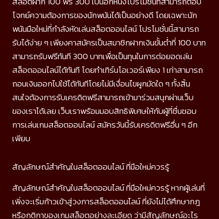
สล็อตฝาก 100 ฟรี 300 เป็นอีกหนึ่งโปรโมชั่นที่สามารถตอบ
โจทย์ความต้องการของนักพนันได้เป็นอย่างดี โดยเฉพาะนัก
พนันมือใหม่ที่กำลังหัดเล่นสล็อตออนไลน์ โปรโมชั่นนี้สามารถ
รับได้ง่าย ๆ เพียงคาสมัครเป็นสมาชิกฝากเงินขั้นต่ำที่ 100 บาท
สามารถรับฟรีทันที 300 บาทเพื่อเป็นทุนในการต่อยอดเล่น
สล็อตออนไลน์ได้ทันที โดยทำเทิร์นโอเวอร์เพียง 1 เท่าสามารถ
ถอนเงินออกไปใช้ได้ทันทีโดยไม่มีเงื่อนไขผูกมัดใด ๆ ทั้งสิ้น
สนใจต้องการรับเครดิตฟรีสามารถเข้ามาร่วมสนุกผ่านเว็บ
ของเราได้เลย เว็บเราพร้อมมอบสิทธิพิเศษให้กับผู้ที่ชื่นชอบ
การเล่นเกมสล็อตออนไลน์ สมัครวันนี้รับเครดิตฟรีอื่น ๆ อีก
เพียบ
สัญลักษณ์สำคัญในสล็อตออนไลน์ ที่มือใหม่ควรรู้
สัญลักษณ์สำคัญในสล็อตออนไลน์ ที่มือใหม่ควรรู้ หากผู้เล่นที่
เพิ่งจะเริ่มก้าวเข้าสู่วงการสล็อตออนไลน์ ที่ยังไม่ได้ศึกษากฎ
หรือกติกาของเกมสล็อตอย่างละเอียด ว่ามีสัญลักษณ์อะไร