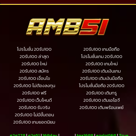
โปรโมชั่น 20รับ100
20รับ100 เกมมือถือ
20รับ100 ล่าสุด
โปรโมชั่นเกม 20รับ100
20รับ100 ใหม่
20รับ100 เกมใหม่
20รับ100 สมัคร
20รับ100 เติมเงินเกม
20รับ100 เงื่อนไข
20รับ100 เติมเงินมือถือ
20รับ100 ไม่ต้องลงทุน
โปรโมชั่นมือถือ 20รับ100
20รับ100 ฟรี
20รับ100 เติมทรู
20รับ100 เว็บไหนดี
20รับ100 เติมเอไอจี
20รับ100 รับจริง
20รับ100 เติมพร้อมเพย์
20รับ100 ไม่มีขั้นตอน
20รับ100 เกมยอดนิยม
g2g778
|
g2g51
|
168day
|
|
tga1688
|
ezslot168
|
True