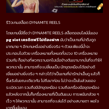
รีวิวเกมสล็อต DYNAMITE REELS
โดยเกมนี้มีชื่อว่า DYNAMITE REELS สล็อตออนไลน์นั่นเอง
pg slot เครดิตฟรี ไม่ต้องฝาก
นับว่าเป็นเกมที่น่าดึงดูด
มากมาย ๆ อีกเกมหนึ่งอย่างยิ่งจริง ๆ ด้วยเพียงนี้น้ำจะ
ประกอบไปด้วย เครื่องหมายทั้งหมดทั้งปวง 10 เครื่องหมาย
ร่วมกัน ก็อย่างที่พวกเราบอกไปเมื่อข้างต้นเขาบากบั่นที่จะทำให้
พวกเรานั้น สามารถที่จะเปลี่ยนเป็น นักขุดเหมืองได้อย่างดี
เยี่ยมอย่างยิ่งจริง ๆ กล่าวได้ว่าเป็นเกมที่น่ารักน่าเอ็นดู แล้วก็
รื้นเริงในขณะเดียวกัน ไม่ถึงมาก่อน ไม่ว่าจะเป็นในส่วนของ
ระเบิดเวลา รวมถึงมีนักขุดเหมือง รวมถึงเครื่องมือขุดเหมือง
แล้วหลังจากนั้นก็เครื่องหมายที่เป็นต้นแบบ การพนันกล้วย ๆ
เร็ว ๆ ให้พวกเรานั้น สามารถที่จะเล่นได้ อย่างสบายตา พอใจ
มากขึ้นนั่นเอง