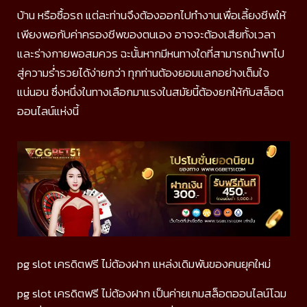
บ้าน หรือซื้อรถ แต่ละท่านจึงต้องออกไปทำงานเพื่อเลี้ยงชีพให้
เพียงพอกับค่าครองชีพของตนเอง อาจจะต้องเสียทั้งเวลา
และร่างกายพอสมควร ฉะนั้นหากมีหนทางใดที่สามารถนำพาไป
สู่ความร่ำรวยได้ง่ายกว่า ทุกท่านต้องยอมแลกอย่างเต็มใจ
แน่นอน ซึ่งหนึ่งในทางเลือกมาแรงในสมัยนี้ต้องยกให้กับสล็อต
ออนไลน์แห่งนี้
pg slot เครดิตฟรี ไม่ต้องฝาก แหล่งเดิมพันของคนยุคใหม่
pg slot เครดิตฟรี ไม่ต้องฝาก เป็นค่ายเกมสล็อตออนไลน์โฉม