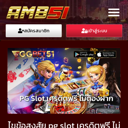
Skip
to
content
สมัครสมาชิก
เข้าสู่ระบบ
ไขข้อสงสัย pg slot เครดิตฟรี ไม่