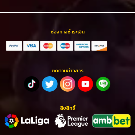
ช่องทางชำระเงิน
ติดตามข่าวสาร
ลิขสิทธิ์