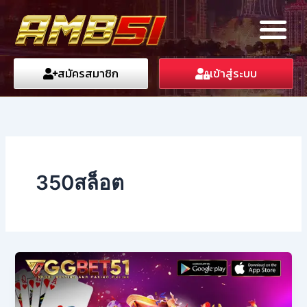
Skip
to
content
สมัครสมาชิก
เข้าสู่ระบบ
350สล็อต